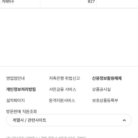
로
거래자수
827
나
타
낸
표
영업점안내
저축은행 위법신고
신용정보활용체제
개인정보처리방침
서민금융 서비스
상품공시실
설치페이지
원격지원서비스
보호상품등록부
방문판매 직원조회
계열사 / 관련사이트