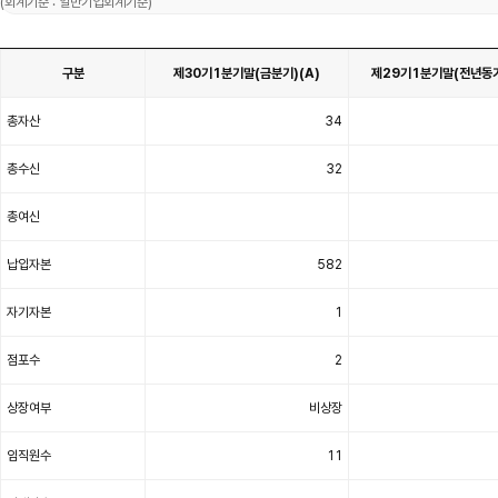
(회계기준 : 일반기업회계기준)
구분
제30기1분기말(금분기)(A)
제29기1분기말(전년동기
영
업
총자산
34
개
황
을
구
분
총수신
32
별
제
30
기
총여신
1
분
기
말
납입자본
582
(금
분
기)
(A),
자기자본
1
제
29
기
1
분
점포수
2
기
말
(전
년
상장여부
비상장
동
기)
(B)
증
임직원수
11
감
(A-
B)
으