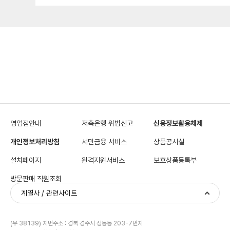
영업점안내
저축은행 위법신고
신용정보활용체제
개인정보처리방침
서민금융 서비스
상품공시실
설치페이지
원격지원서비스
보호상품등록부
방문판매 직원조회
계열사 / 관련사이트
(우 38139) 지번주소 : 경북 경주시 성동동 203-7번지