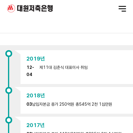
전
체
메
뉴
현
재
~
2019년
2000
년
12-
제11대 김춘식 대표이사 취임
탭
내
04
용
시
작
2018년
03
납입자본금 증가 250억원 총545억 2천 1십만원
2017년