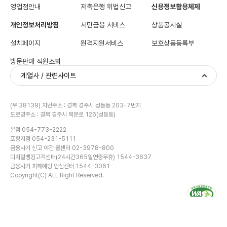
영업점안내
저축은행 위법신고
신용정보활용체제
개인정보처리방침
서민금융 서비스
상품공시실
설치페이지
원격지원서비스
보호상품등록부
방문판매 직원조회
계열사 / 관련사이트
(우 38139) 지번주소 : 경북 경주시 성동동 203-7번지
도로명주소 : 경북 경주시 북문로 126(성동동)
본점 054-773-2222
포항지점 054-231-5111
금융사기 신고 야간 콜센터 02-3978-800
디지털뱅킹고객센터(24시간365일연중무휴) 1544-3637
금융사기 피해예방 안심센터 1544-3061
Copyright(C) ALL Right Reserved.