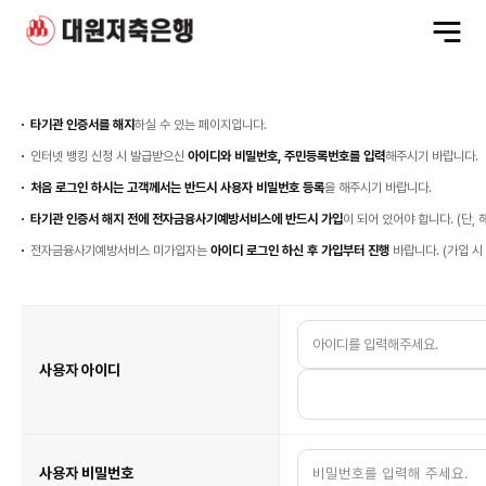
전
체
메
뉴
열
사
기
용
자
본
타기관 인증서를 해지
하실 수 있는 페이지입니다.
인
확
인
인터넷 뱅킹 신청 시 발급받으신
아이디와 비밀번호, 주민등록번호를 입력
해주시기 바랍니다.
처음 로그인 하시는 고객께서는 반드시 사용자 비밀번호 등록
을 해주시기 바랍니다.
타기관 인증서 해지 전에 전자금융사기예방서비스에 반드시 가입
이 되어 있어야 합니다. (단,
전자금융사기예방서비스 미가입자는
아이디 로그인 하신 후 가입부터 진행
바랍니다. (가입 시
인
터
넷
뱅
킹
고
사용자 아이디
객
정
보
입
력
사용자 비밀번호