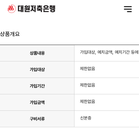
전
체
메
뉴
상품개요
가입대상, 예치금액, 예치기간 등에
상품내용
제한없음
가입대상
제한없음
가입기간
제한없음
가입금액
신분증
구비서류