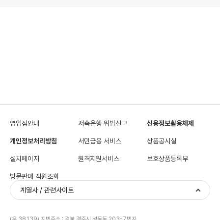
영업점안내
저축은행 위법신고
신용정보활용체제
개인정보처리방침
서민금융 서비스
상품공시실
설치페이지
원격지원서비스
보호상품등록부
방문판매 직원조회
계열사 / 관련사이트
(우 38139) 지번주소 : 경북 경주시 성동동 203-7번지